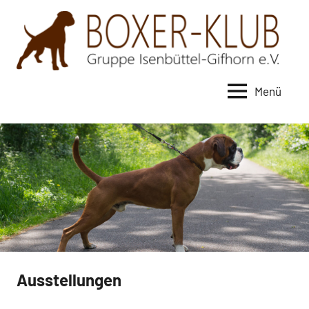
Zum
Inhalt
springen
Menü
Boxer-
Klub
Gruppe
Isenbüttel-
Gifhorn
e.V.
Ausstellungen