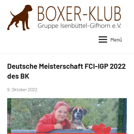
Zum
Inhalt
springen
Menü
Boxer-
Klub
Gruppe
Deutsche Meisterschaft FCI-IGP 2022
Neuigkeiten
Isenbüttel-
des BK
Gifhorn
von
9. Oktober 2022
e.V.
lukas