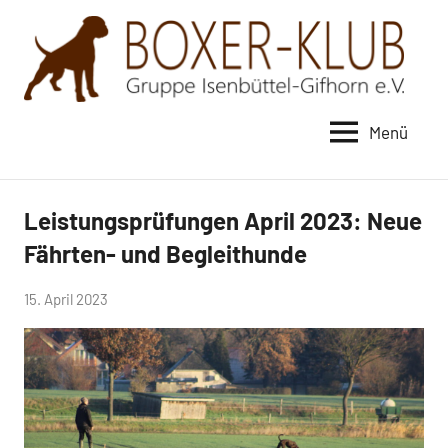
Zum
Inhalt
springen
Menü
Boxer-
Klub
Gruppe
Leistungsprüfungen April 2023: Neue
Neuigkeiten
Isenbüttel-
Fährten- und Begleithunde
Gifhorn
von
15. April 2023
e.V.
lukas