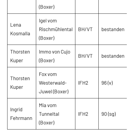
(Boxer)
Igel vom
Lena
Rischmühlental
BH/VT
bestanden
Kosmalla
(Boxer)
Thorsten
Immo von Cujo
BH/VT
bestanden
Kuper
(Boxer)
Fox vom
Thorsten
Westerwald-
IFH2
96 (v)
Kuper
Juwel (Boxer)
Mia vom
Ingrid
Tunneltal
IFH2
90 (sg)
Fehrmann
(Boxer)