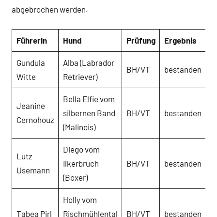
abgebrochen werden.
FührerIn
Hund
Prüfung
Ergebnis
Gundula
Alba (Labrador
BH/VT
bestanden
Witte
Retriever)
Bella Elfie vom
Jeanine
silbernen Band
BH/VT
bestanden
Cernohouz
(Malinois)
Diego vom
Lutz
Ilkerbruch
BH/VT
bestanden
Usemann
(Boxer)
Holly vom
Tabea Pirl
Rischmühlental
BH/VT
bestanden